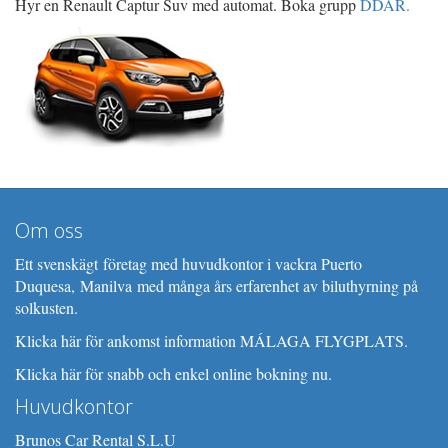
Hyr en Renault Captur Suv med automat. Boka grupp
DDAR.
Om oss
Ett svenskägt företag med huvudkontor i vackra
Puerto
Duquesa, Manilva
med många års erfarenhet av biluthyrning på
solkusten.
Klicka här för ankomst information MÁLAGA FLYGPLATS.
Klicka här för snabb och enkel online bokning nu.
Huvudkontor
Brunos Car Rental S.L.U