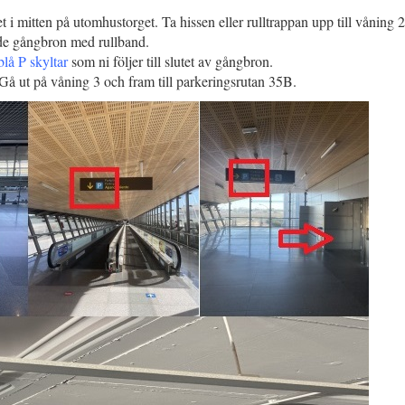
 i mitten på utomhustorget. Ta hissen eller rulltrappan upp till våning 2
ade gångbron med rullband.
blå P skyltar
som ni följer till slutet av gångbron.
 Gå ut på våning 3 och fram till parkeringsrutan 35B.