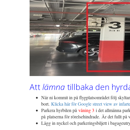
Att
lämna
tillbaka den hyrd
När ni kommit in på flygplatsområdet följ skyltar 
bort.
Klicka här för Google street view av infarte
Parkera hyrbilen på
våning 3
i det allmänna park
på platserna för rörelsehindrade. Är det fullt på
Lägg in nyckel och parkeringsbiljett i bagageutr